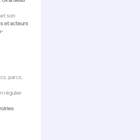
,
Girardeau
met son
rs et acteurs
n-
ics, parcs,
n régulier
voiries