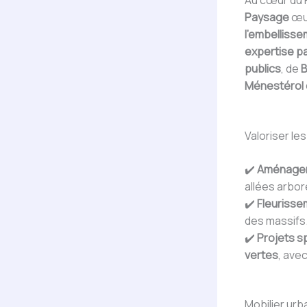
Au cœur du P
Paysage
œuv
l’embelliss
expertise p
publics
, de
B
Ménestérol 
Valoriser les
✔️
Aménage
allées arbor
✔️
Fleurisse
des massifs
✔️
Projets s
vertes
, ave
Mobilier urb