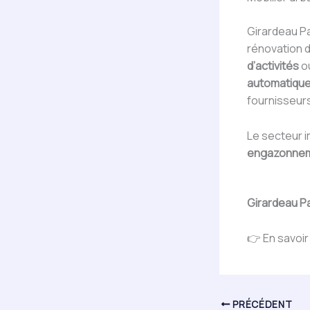
Girardeau Pa
rénovation 
d’activités
ou
automatiqu
fournisseur
Le secteur i
engazonneme
Girardeau 
👉 En savoir
PRÉCÉDENT