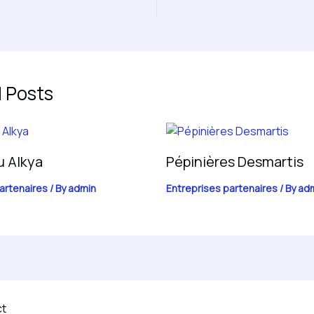
 Posts
u Alkya
Pépinières Desmartis
artenaires
/ By
admin
Entreprises partenaires
/ By
ad
ct