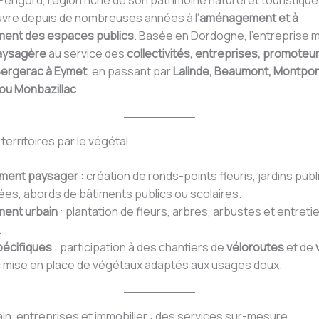
érigord, région riche de son patrimoine naturel et touristique
re depuis de nombreuses années à
l’aménagement et à
ement des espaces publics
. Basée en Dordogne, l’entreprise 
aysagère
au service des
collectivités, entreprises, promoteu
ergerac à Eymet
, en passant par
Lalinde, Beaumont, Montpo
ou Monbazillac
.
 territoires par le végétal
ment paysager
: création de ronds-points fleuris, jardins publ
ées, abords de bâtiments publics ou scolaires.
ment urbain
: plantation de fleurs, arbres, arbustes et entretie
.
pécifiques
: participation à des chantiers de
véloroutes
et de
c mise en place de végétaux adaptés aux usages doux.
ain, entreprises et immobilier : des services sur-mesure