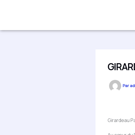
Aller
au
contenu
GIRAR
Par
ad
Girardeau P