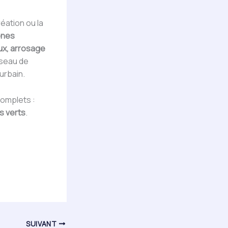
création ou la
ones
eux, arrosage
éseau de
urbain.
complets :
s verts
.
SUIVANT