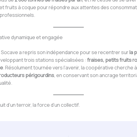
s et fruits à coque pour répondre aux attentes des consomma
rofessionnels.
tive dynamique et engagée
, Socave a repris son indépendance pour se recentrer sur
la 
éveloppant trois stations spécialisées :
fraises, petits fruits 
ue
. Résolument tournée vers l’avenir, la coopérative cherche 
roducteurs périgourdins
, en conservant son ancrage territori
alité.
fruit d’un terroir, la force d’un collectif.