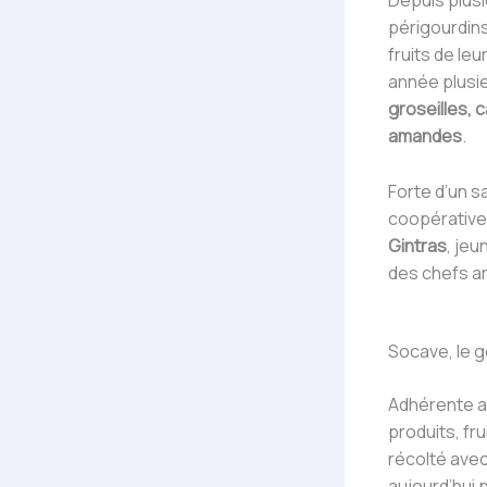
Depuis plus
périgourdins
fruits de leu
année plusie
groseilles, 
amandes
.
Forte d’un s
coopérativ
Gintras
, jeu
des chefs a
Socave, le g
Adhérente 
produits, fru
récolté avec
aujourd’hui 