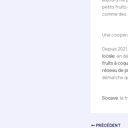
petits fruit
comme des p
Une coopéra
Depuis 2021
locale
, en d
fruits à coq
réseau de p
démarche qu
Socave
, le 
PRÉCÉDENT