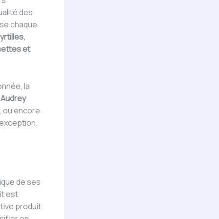
rs
ualité des
ise chaque
rtilles,
settes et
onnée, la
e
Audrey
e, ou encore
d’exception.
nique de ses
it est
tive produit
sifier en