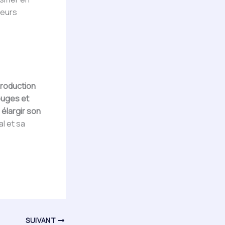
teurs
production
rouges et
à
élargir son
al et sa
SUIVANT