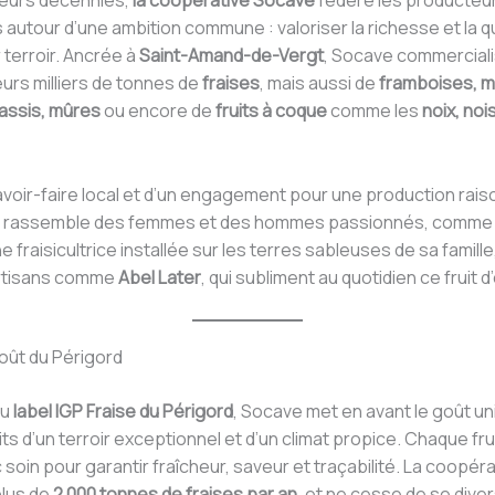
ieurs décennies,
la coopérative Socave
fédère les producteu
 autour d’une ambition commune : valoriser la richesse et la q
r terroir. Ancrée à
Saint-Amand-de-Vergt
, Socave commercial
urs milliers de tonnes de
fraises
, mais aussi de
framboises, my
cassis, mûres
ou encore de
fruits à coque
comme les
noix, noi
avoir-faire local et d’un engagement pour une production rais
e rassemble des femmes et des hommes passionnés, comm
ne fraisicultrice installée sur les terres sableuses de sa famill
rtisans comme
Abel Later
, qui subliment au quotidien ce fruit 
oût du Périgord
au
label IGP Fraise du Périgord
, Socave met en avant le goût u
its d’un terroir exceptionnel et d’un climat propice. Chaque fru
 soin pour garantir fraîcheur, saveur et traçabilité. La coopéra
plus de
2 000 tonnes de fraises par an
, et ne cesse de se diver