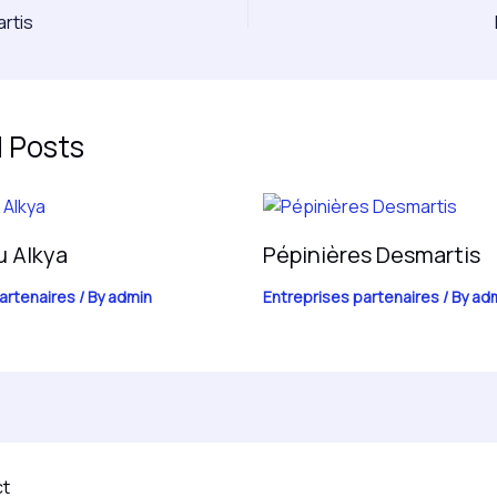
rtis
 Posts
u Alkya
Pépinières Desmartis
artenaires
/ By
admin
Entreprises partenaires
/ By
ad
ct